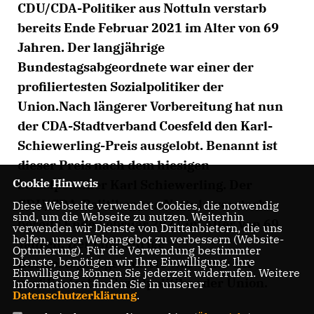
CDU/CDA-Politiker aus Nottuln verstarb
bereits Ende Februar 2021 im Alter von 69
Jahren. Der langjährige
Bundestagsabgeordnete war einer der
profiliertesten Sozialpolitiker der
Union.Nach längerer Vorbereitung hat nun
der CDA-Stadtverband Coesfeld den Karl-
Schiewerling-Preis ausgelobt. Benannt ist
dieser Preis nach dem hiesigen
Cookie Hinweis
Sozialpolitiker Karl Schiewerling. Der
CDU/CDA-Politiker aus Nottuln verstarb
Diese Webseite verwendet Cookies, die notwendig
sind, um die Webseite zu nutzen. Weiterhin
bereits Ende Februar 2021 im Alter von 69
verwenden wir Dienste von Drittanbietern, die uns
helfen, unser Webangebot zu verbessern (Website-
Jahren. Der langjährige
Optmierung). Für die Verwendung bestimmter
Dienste, benötigen wir Ihre Einwilligung. Ihre
Bundestagsabgeordnete war einer der
Einwilligung können Sie jederzeit widerrufen. Weitere
profiliertesten Sozialpolitiker der Union.
Informationen finden Sie in unserer
Datenschutzerklärung
.