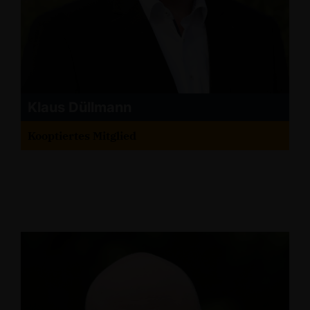
Klaus Düllmann
Kooptiertes Mitglied